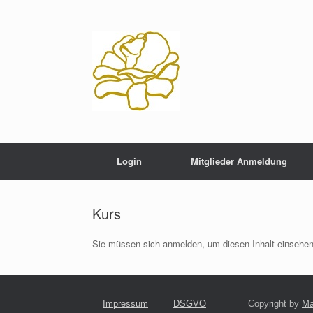
Zum
Inhalt
springen
Login
Mitglieder Anmeldung
Kurs
Sie müssen sich anmelden, um diesen Inhalt einsehen
Impressum
DSGVO
Copyright by
Ma